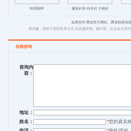
鞋用面料
服装衬布 内衣衬 大袍衬
如果您对 腾龙官方网站、腾龙鞋材加
感兴趣，请留下您的联系方式,信息越详细、越中恳，企业会主动
在线咨询
咨询内
容：
地址：
姓名：
*
您的真实
电话：
*
座机/手机