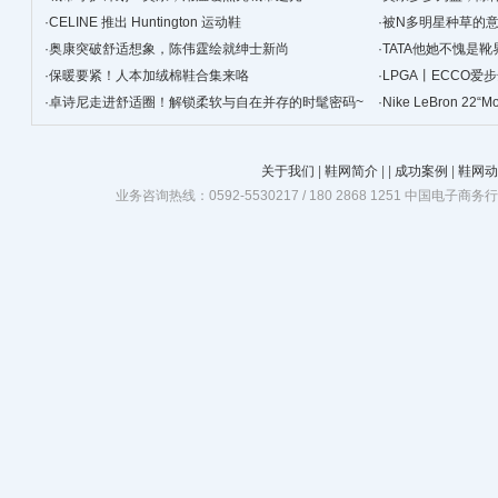
·
CELINE 推出 Huntington 运动鞋
·
被N多明星种草的
·
奥康突破舒适想象，陈伟霆绘就绅士新尚
·
TATA他她不愧是靴
·
保暖要紧！人本加绒棉鞋合集来咯
·
LPGA丨ECCO
·
卓诗尼走进舒适圈！解锁柔软与自在并存的时髦密码~
·
Nike LeBron 22
关于我们
|
鞋网简介
|
|
成功案例
|
鞋网动
业务咨询热线：0592-5530217 / 180 2868 1251 中国电子商务行业