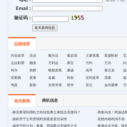
Email：
验证码：
品牌推荐
兴业皮革
浩达
顺兴达
霉必清
土家凤凰
星盛鞋材
宝
志达鞋塑
顺发
万利达
赛宝
十字绣鞋
万钧
万兴
闪
和兴
协辉
唯能卖典
康诚
垫厂
洪萍
泰元龙
远
宜家跑
星泰
金威
和创
宝利皮革
茂泰
嘉
鸿昌
新新
东莞市厚
凯华
安亿
金尚愛華
万
街天逸皮
革
商机信息
相关新闻
·
耐克希望利用杜兰特转投勇士来阻击安德玛？
·
再闹乌龙！阿迪达斯
·
探析李宁公司营销利润蒸发背后实情
·
安踏内销利润不俗
·
城市守护计划：奥康，用温暖点亮城市之光
·
奥康步步为盈，陈