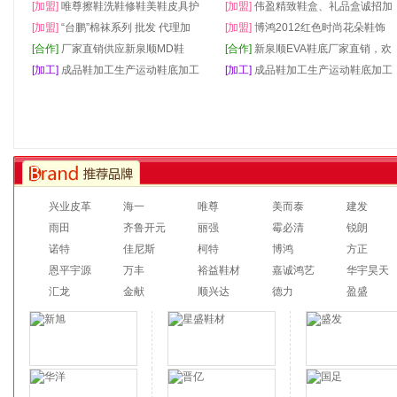
[加盟]
唯尊擦鞋洗鞋修鞋美鞋皮具护
[加盟]
伟盈精致鞋盒、礼品盒诚招加
理诚招加盟
[加盟]
“台鹏”棉袜系列 批发 代理加
盟代理商
[加盟]
博鸿2012红色时尚花朵鞋饰
盟
[合作]
厂家直销供应新泉顺MD鞋
XQ07-2574
[合作]
新泉顺EVA鞋底厂家直销，欢
底，欢迎广大新老客户前来洽谈合
[加工]
成品鞋加工生产运动鞋底加工
迎广大新老客户前来洽谈合作
[加工]
成品鞋加工生产运动鞋底加工
作
RB橡胶鞋底PU鞋底MD鞋底鞋底
RB橡胶鞋底
兴业皮革
海一
唯尊
美而泰
建发
雨田
齐鲁开元
丽强
霉必清
锐朗
诺特
佳尼斯
柯特
博鸿
方正
恩平宇源
万丰
裕益鞋材
嘉诚鸿艺
华宇昊天
汇龙
金献
顺兴达
德力
盈盛