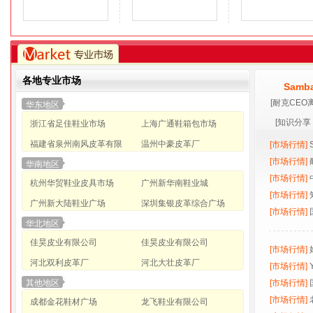
各地专业市场
Sam
[
耐克CEO
华东地区
[
知识分享
浙江省足佳鞋业市场
上海广通鞋箱包市场
福建省泉州南风皮革有限
温州中豪皮革厂
[市场行情]
[市场行情]
华南地区
[市场行情]
杭州华贸鞋业皮具市场
广州新华南鞋业城
[市场行情]
广州新大陆鞋业广场
深圳集银皮革综合广场
[市场行情]
华北地区
佳昊皮业有限公司
佳昊皮业有限公司
[市场行情]
河北双利皮革厂
河北大壮皮革厂
[市场行情]
其他地区
[市场行情]
[市场行情]
成都金花鞋材广场
龙飞鞋业有限公司