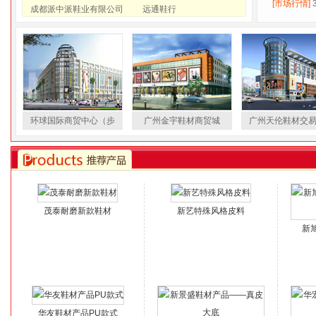
[市场行情]
成都派中派鞋业有限公司
远通鞋行
环球国际商贸中心（步
广州金宇鞋材商贸城
广州天伦鞋材交
茂泰耐磨新款鞋材
新艺特殊风格皮料
新
华友鞋材产品PU款式