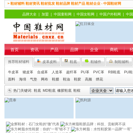
> 鞋材辅料 鞋材资讯 鞋材批发 鞋材品牌 鞋材产品 鞋材企业 - 中国鞋材网
品牌大全
|
加盟
|
中国童鞋网
|
中国女鞋网
|
中国户外鞋网
|
中国
首页
资讯
产品
品牌
企业
商机
推荐鞋材辅料
皮革皮料
鞋底
鞋辅件
制鞋辅料
牛皮革
猪皮革
合成革
人造革
超纤革
PU革
PVC革
RB鞋底
PU
面料
海绵
气垫
网布
鞋腊
鞋油
鞋胶
高频
绣花
热门关键词:
鞋底
MD鞋底
橡胶鞋底
鞋楦