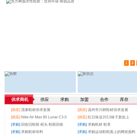
1
2
供求商机
供应
求购
加盟
合作
库存
[供应]
茂泰鞋材供求发展
[供应]
温州市川耕鞋材供求发展
[供应]
Nike Air Max 90 Lunar C3.0
[供应]
红日袜业2013袜子新款上
（25周年）
[求购]
回收旧鞋楦 楦头 鞋楦回收
市，欢迎广大新老客户前来洽谈合
[求购]
求购鞋材 鞋革
[求购]
求购鞋材布料
作
[求购]
求购运动鞋鞋面上的网状面料