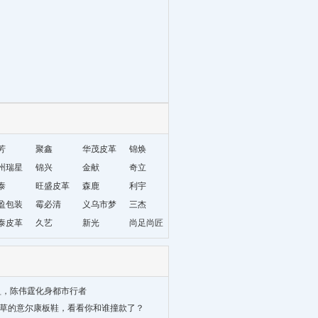
芳
聚鑫
华茂皮革
锦焕
州瑞星
锦兴
金献
奇立
材编织
泰
旺盛皮革
森鹿
利宇
盈包装
霉必清
义乌市梦
三杰
泰皮革
久艺
妮饰品厂
新光
尚足尚匠
盈，陈伟霆化身都市行者
种草的意尔康板鞋，看看你和谁撞款了？