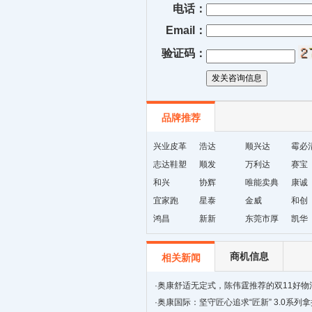
电话：
Email：
验证码：
品牌推荐
兴业皮革
浩达
顺兴达
霉必
志达鞋塑
顺发
万利达
赛宝
和兴
协辉
唯能卖典
康诚
宜家跑
星泰
金威
和创
鸿昌
新新
东莞市厚
凯华
街天逸皮
革
商机信息
相关新闻
·
奥康舒适无定式，陈伟霆推荐的双11好物
·
奥康国际：坚守匠心追求“匠新” 3.0系列