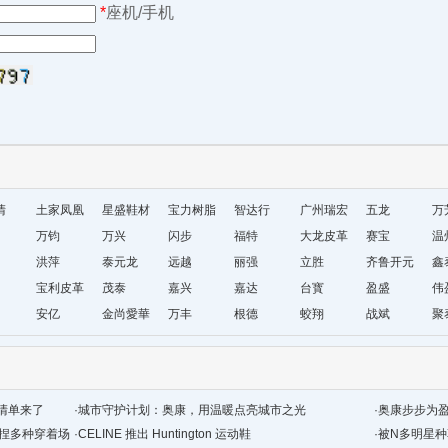
*
座机/手机
清
土家凤凰
星盛鞋材
宝力树脂
智达行
广州瑞宏
五龙
万
十字绣鞋
万钧
万兴
闪步
福特
鞋材
大龙皮革
赛宝
温
垫厂
洪萍
泰元龙
远越
丽强
立胜
齐鲁开元
鞋
鑫
宝利皮革
茂泰
嘉兴
嘉达
台寳
盈盛
厂
伟
安亿
金尚愛華
万丰
根德
蛟翔
战斌
聚
清单来了
·
城市守护计划：奥康，用温暖点亮城市之光
·
奥康步步为
拿捏多种穿着场
·
CELINE 推出 Huntington 运动鞋
·
被N多明星