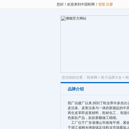
您好！欢迎来到中国鞋网！
登陆
注册
您当前的位置：
鞋材网
>
鞋子品牌大全
>
鞋
品牌介绍
我厂自建厂以来,得到了鞋业界许多杰出
皮沿条、皮浆沿条与一体的新掘起的中
再生皮革即皮浆材料，鞋材化工， 鞋面
色新款产品，款款新颖做工精细。
工厂位于广东省佛山市南海平洲，紧临
于浙江省桐乡洲泉镇足佳鞋业市场紧临