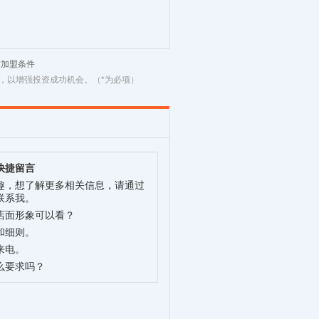
材加盟条件
，以增强投资成功机会。（*为必项）
快捷留言
趣，想了解更多相关信息，请通过
联系我。
店面形象可以看？
和细则。
来电。
么要求吗？