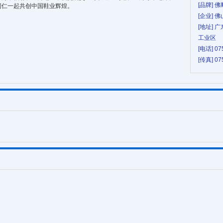
[品牌] 佛
仁一起共创中国鞋业辉煌。
[企业]
[地址]
工业区
[电话] 07
[传真] 07