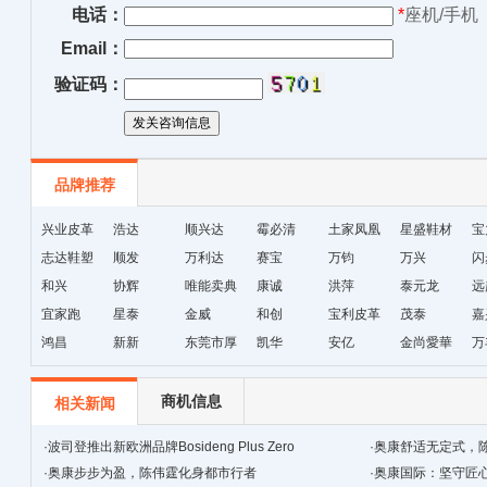
电话：
*
座机/手机
Email：
验证码：
品牌推荐
兴业皮革
浩达
顺兴达
霉必清
土家凤凰
星盛鞋材
宝
志达鞋塑
顺发
万利达
赛宝
十字绣鞋
万钧
万兴
闪
和兴
协辉
唯能卖典
康诚
垫厂
洪萍
泰元龙
远
宜家跑
星泰
金威
和创
宝利皮革
茂泰
嘉
鸿昌
新新
东莞市厚
凯华
安亿
金尚愛華
万
街天逸皮
革
商机信息
相关新闻
·
波司登推出新欧洲品牌Bosideng Plus Zero
·
奥康舒适无定式，
·
奥康步步为盈，陈伟霆化身都市行者
·
奥康国际：坚守匠心