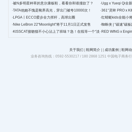
·
被N多明星种草的意尔康板鞋，看看你和谁撞款了？
景
·
Ugg x Yueqi 
·
TATA他她不愧是靴界高光，穿出门被夸10000次！
·
361°灵眸 PRO 
·
LPGA丨ECCO爱步全力挥杆，高球出圈
跑鞋
·
红蜻蜓kids全能
·
Nike LeBron 22“Moonlight”将于11月1日正式发售
·
蜘蛛侠 | “碳速”
·
KISSCAT接吻猫不小心沾上了班味？急！在线等一个“淡
·
RED WING x Eng
班精华”
关于我们
|
鞋网简介
|
|
成功案例
|
鞋网动
业务咨询热线：0592-5530217 / 180 2868 1251 中国电子商务行业