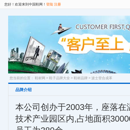
您好！欢迎来到中国鞋网！
登陆
注册
您当前的位置：
鞋材网
>
鞋子品牌大全
>
鞋材品牌
> 波士登合成革
品牌介绍
本公司创办于2003年，座落
技术产业园区内,占地面积300