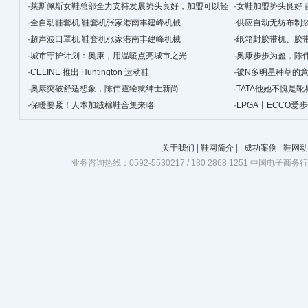
·
莱斯佩斯女鞋总部全力支持发展势头良好，加盟可以轻
·
女鞋加盟势头良好 
松经营！
·
全自动鞋套机 鞋套机张家港南丰建峰机械
·
供应自动无纺布制
·
超声波口罩机 鞋套机张家港南丰建峰机械
械
·
纸箱封胶带机、胶
·
城市守护计划：奥康，用温暖点亮城市之光
·
奥康步步为盈，陈
·
CELINE 推出 Huntington 运动鞋
·
被N多明星种草的
·
奥康突破舒适想象，陈伟霆绘就绅士新尚
·
TATA他她不愧是靴
·
保暖要紧！人本加绒棉鞋合集来咯
·
LPGA丨ECCO
关于我们
|
鞋网简介
|
|
成功案例
|
鞋网动
业务咨询热线：0592-5530217 / 180 2868 1251 中国电子商务行业