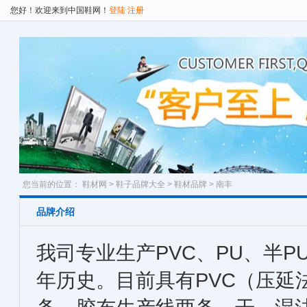
您好！欢迎来到中国鞋网！
登陆
注册
您当前的位置：
鞋材网
>
鞋子品牌大全
>
鞋材品牌
> 南丰
品牌介绍
我司专业生产PVC、PU、半P
年历史。目前具有PVC（压延