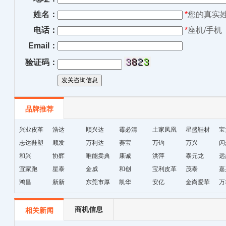
姓名：
*
您的真实
电话：
*
座机/手机
Email：
验证码：
品牌推荐
兴业皮革
浩达
顺兴达
霉必清
土家凤凰
星盛鞋材
宝
志达鞋塑
顺发
万利达
赛宝
十字绣鞋
万钧
万兴
闪
和兴
协辉
唯能卖典
康诚
垫厂
洪萍
泰元龙
远
宜家跑
星泰
金威
和创
宝利皮革
茂泰
嘉
鸿昌
新新
东莞市厚
凯华
安亿
金尚愛華
万
街天逸皮
革
商机信息
相关新闻