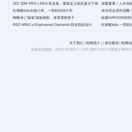
·
361°灵眸 PRO x KIKS 联名版：重新定义高街复古千禧
·
保暖要紧！人本加
跑鞋
·
红蜻蜓kids全能小将，一双鞋玩转乒羽
·
卓诗尼走进舒适圈
·
蜘蛛侠 | “碳速”碳板跑鞋，体育课新搭子
·
哈森HARSON拒
·
RED WING x Engineered Garments 联名鞋款设计
·
红蜻蜓kids 一双
关于我们
|
鞋网简介
|
|
成功案例
|
鞋网动
业务咨询热线：0592-5530217 / 180 2868 1251 中国电子商务行业