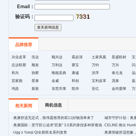
Email：
验证码：
品牌推荐
兴业皮革
浩达
顺兴达
霉必清
土家凤凰
星盛鞋材
宝
志达鞋塑
顺发
万利达
赛宝
十字绣鞋
万钧
万兴
闪
和兴
协辉
唯能卖典
康诚
垫厂
洪萍
泰元龙
远
宜家跑
星泰
金威
和创
宝利皮革
茂泰
嘉
鸿昌
新新
东莞市厚
凯华
安亿
金尚愛華
万
街天逸皮
革
商机信息
相关新闻
·
奥康舒适无定式，陈伟霆推荐的双11好物清单来了
·
城市守护计划：奥
·
奥康国际：坚守匠心追求“匠新” 3.0系列拿捏多种穿着场
·
CELINE 推出 Hunt
景
·
Ugg x Yueqi Qi全新联名系列发售
·
奥康突破舒适想象