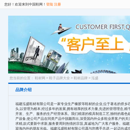
您好！欢迎来到中国鞋网！
登陆
注册
您当前的位置：
鞋材网
>
鞋子品牌大全
>
鞋材品牌
> 泓盛
品牌介绍
福建泓盛鞋材有限公司是一家专业生产橡胶等鞋材的企业,位于著名的侨乡
头,以管理为根本,经过多年的发展,拥有雄厚的技术力量,先进的管理理念,
开发、生产、服务的生产经营体系。我们精湛的模具制造工艺,独特的着色处
产设备,使公司产品在同类产品中脱颖而出,深受国内外众多鞋业界客户的
求精,款式要新中求新,服务要周到热情的宗旨,真诚地为广大客户服务。福
迎海内外的朋友光临。福建泓盛鞋材有限公司愿与您携手共进,一起迈向成