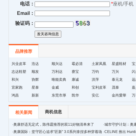
电话：
*
座机/手机
Email：
验证码：
品牌推荐
兴业皮革
浩达
顺兴达
霉必清
土家凤凰
星盛鞋材
宝
志达鞋塑
顺发
万利达
赛宝
十字绣鞋
万钧
万兴
闪
和兴
协辉
唯能卖典
康诚
垫厂
洪萍
泰元龙
远
宜家跑
星泰
金威
和创
宝利皮革
茂泰
嘉
鸿昌
新新
东莞市厚
凯华
安亿
金尚愛華
万
街天逸皮
革
商机信息
相关新闻
·
奥康舒适无定式，陈伟霆推荐的双11好物清单来了
·
城市守护计划：奥
·
奥康国际：坚守匠心追求“匠新” 3.0系列拿捏多种穿着场
·
CELINE 推出 Hunt