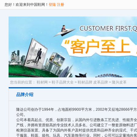
您好！欢迎来到中国鞋网！
登陆
注册
您当前的位置：
鞋材网
>
鞋子品牌大全
>
鞋材品牌
皮革品牌
> 隆兴皮革
品牌介绍
隆达公司创办于1994年，占地面积9900平方米，2002年又征地2866
公司。
公司本着高起点、优质、创新宗旨，从国内外引进数条工艺先进、性能齐全
产线，并拥有资质较高的专业技术人员多名。公司建立了一整套原物料进
检测仪器装置。具备了为国内外客户及时提供优质和品种齐全的湿式、干
于服装、鞋面、箱包、玩具、汽车装饰等行业。同时，公司可以定量地向