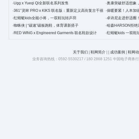
景
·
Ugg x Yueqi Qi全新联名系列发售
·
奥康突破舒适想象
·
361°灵眸 PRO x KIKS 联名版：重新定义高街复古千禧
·
保暖要紧！人本加
跑鞋
·
红蜻蜓kids全能小将，一双鞋玩转乒羽
·
卓诗尼走进舒适圈
·
蜘蛛侠 | “碳速”碳板跑鞋，体育课新搭子
·
哈森HARSON拒
·
RED WING x Engineered Garments 联名鞋款设计
·
红蜻蜓kids 一双
关于我们
|
鞋网简介
|
|
成功案例
|
鞋网动
业务咨询热线：0592-5530217 / 180 2868 1251 中国电子商务行业