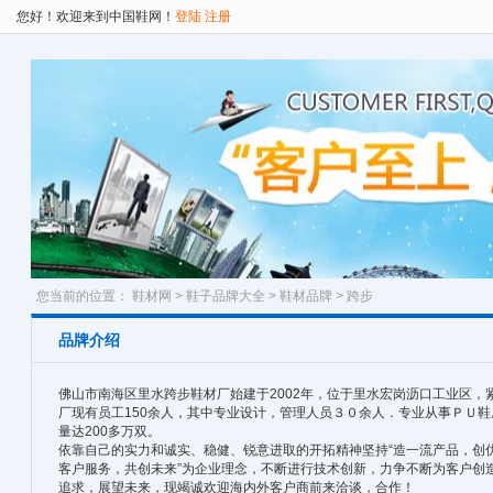
您好！欢迎来到中国鞋网！
登陆
注册
您当前的位置：
鞋材网
>
鞋子品牌大全
>
鞋材品牌
> 跨步
品牌介绍
佛山市南海区里水跨步鞋材厂始建于2002年，位于里水宏岗沥口工业区，紧
厂现有员工150余人，其中专业设计，管理人员３０余人．专业从事ＰＵ
量达200多万双。
依靠自己的实力和诚实、稳健、锐意进取的开拓精神坚持“造一流产品，创优
客户服务，共创未来”为企业理念，不断进行技术创新，力争不断为客户创造
追求，展望未来，现竭诚欢迎海内外客户商前来洽谈，合作！