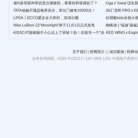
·
被N多明星种草的意尔康板鞋，看看你和谁撞款了？
景
·
Ugg x Yueqi 
·
TATA他她不愧是靴界高光，穿出门被夸10000次！
·
361°灵眸 PRO 
·
LPGA丨ECCO爱步全力挥杆，高球出圈
跑鞋
·
红蜻蜓kids全能
·
Nike LeBron 22“Moonlight”将于11月1日正式发售
·
蜘蛛侠 | “碳速”
·
KISSCAT接吻猫不小心沾上了班味？急！在线等一个“淡
·
RED WING x Eng
班精华”
关于我们
|
鞋网简介
|
|
成功案例
|
鞋网动
业务咨询热线：0592-5530217 / 180 2868 1251 中国电子商务行业