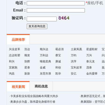
电话：
*
座机/手机
Email：
验证码：
品牌推荐
兴业皮革
浩达
顺兴达
霉必清
土家凤凰
星盛鞋材
宝
志达鞋塑
顺发
万利达
赛宝
十字绣鞋
万钧
万兴
闪
和兴
协辉
唯能卖典
康诚
垫厂
洪萍
泰元龙
远
宜家跑
星泰
金威
和创
宝利皮革
茂泰
嘉
鸿昌
新新
东莞市厚
凯华
安亿
金尚愛華
万
街天逸皮
革
商机信息
相关新闻
·
卡美多鞋业实现全国战略布局重大跨步
·
奥康舒适无定式，
·
奥康步步为盈，陈伟霆化身都市行者
·
奥康国际：坚守匠心