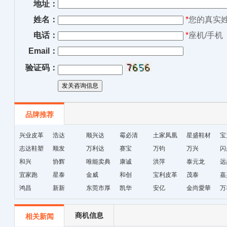
地址：
姓名：
*
您的真实
电话：
*
座机/手机
Email：
验证码：
品牌推荐
兴业皮革
浩达
顺兴达
霉必清
土家凤凰
星盛鞋材
宝
志达鞋塑
顺发
万利达
赛宝
十字绣鞋
万钧
万兴
闪
和兴
协辉
唯能卖典
康诚
垫厂
洪萍
泰元龙
远
宜家跑
星泰
金威
和创
宝利皮革
茂泰
嘉
鸿昌
新新
东莞市厚
凯华
安亿
金尚愛華
万
街天逸皮
革
商机信息
相关新闻