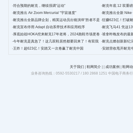
·
符合预期的耐克，继续强调“运动”
·
耐克年底 12 双重
·
耐克推出 Air Zoom Mercurial “宇宙速度”
个「元年配色」终于
·
耐克推出全新 Nike
·
耐克推出全新品牌企划，精英运动员出镜演绎“胜者不是
·
狂赚623亿！打破
谁都能当”
·
耐克宣布停用 Adapt 自动系带技术和应用程序
巅峰！
·
耐克飞马41 凭这1
·
厚底始祖HOKA挖来耐克17年老将，2024跑鞋市场更卷
·
谁拿昨晚发布的最新
了
·
今年耐克是真急了！这几双鞋居然都要回来了！有双我
双！
·
耐克点燃创新新纪
是真没想到…
·
王炸！超623亿！安踏又一次卷赢了耐克中国
凡体验
·
安踏营收甩开耐克中
高炒至超7000元/双
关于我们
|
鞋网简介
|
|
成功案例
|
鞋网动
业务咨询热线：0592-5530217 / 180 2868 1251 中国电子商务行业