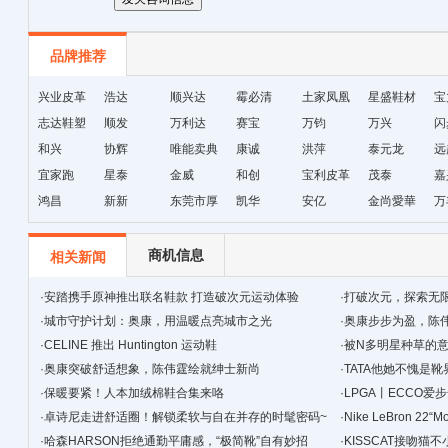
品牌推荐
兴业皮革
浩达
顺兴达
霉必清
土家凤凰
星盛鞋材
宝
志达鞋塑
顺发
万利达
赛宝
十字绣鞋
万钧
万兴
闪
和兴
协辉
唯能卖典
康诚
垫厂
洪萍
泰元龙
远
宜家跑
星泰
金威
和创
宝利皮革
茂泰
嘉
鸿昌
新新
东莞市厚
凯华
安亿
金尚愛華
万
街天逸皮
革
商机信息
相关新闻
·
安踏携手原神推出联名鞋款 打造破次元运动体验
·
打破次元，探索无
·
城市守护计划：奥康，用温暖点亮城市之光
·
奥康步步为盈，陈
·
CELINE 推出 Huntington 运动鞋
·
被N多明星种草的
·
奥康突破舒适想象，陈伟霆绘就绅士新尚
·
TATA他她不愧是靴
·
保暖要紧！人本加绒棉鞋合集来咯
·
LPGA丨ECCO
·
卓诗尼走进舒适圈！解锁柔软与自在并存的时髦密码~
·
Nike LeBron 22
·
哈森HARSON拒绝通勤平庸感，“极简靴”自有妙招
·
KISSCAT接吻