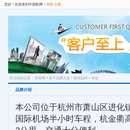
您好！欢迎来到中国鞋网！
登陆
注册
您当前的位置：
鞋材网
>
鞋子品牌大全
>
鞋材品牌
> 奇达
品牌介绍
本公司位于杭州市萧山区进化
国际机场半小时车程，杭金衢