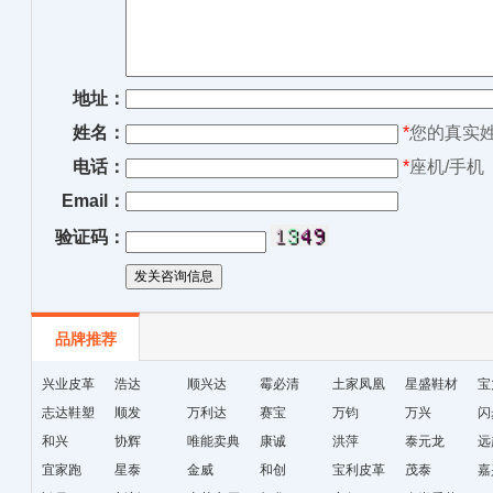
地址：
姓名：
*
您的真实
电话：
*
座机/手机
Email：
验证码：
品牌推荐
兴业皮革
浩达
顺兴达
霉必清
土家凤凰
星盛鞋材
宝
志达鞋塑
顺发
万利达
赛宝
十字绣鞋
万钧
万兴
闪
和兴
协辉
唯能卖典
康诚
垫厂
洪萍
泰元龙
远
宜家跑
星泰
金威
和创
宝利皮革
茂泰
嘉