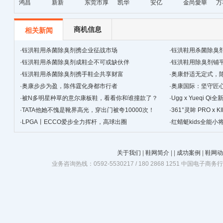
鸿昌
新新
东莞市厚
凯华
安亿
金尚愛華
万
街天逸皮
革
商机信息
相关新闻
·
钰洪鞋用杀菌除臭剂携企业征战市场
·
钰洪鞋用杀菌除臭
·
钰洪鞋用杀菌除臭剂成鞋企不可或缺伙伴
·
钰洪鞋用除臭剂铺
·
钰洪鞋用杀菌除臭剂携手鞋企共享财富
·
奥康舒适无定式，
·
奥康步步为盈，陈伟霆化身都市行者
·
奥康国际：坚守匠心
·
被N多明星种草的意尔康板鞋，看看你和谁撞款了？
景
·
Ugg x Yueqi 
·
TATA他她不愧是靴界高光，穿出门被夸10000次！
·
361°灵眸 PRO 
·
LPGA丨ECCO爱步全力挥杆，高球出圈
跑鞋
·
红蜻蜓kids全能
关于我们
|
鞋网简介
|
|
成功案例
|
鞋网动
业务咨询热线：0592-5530217 / 180 2868 1251 中国电子商务行业