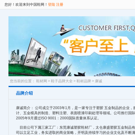
您好！欢迎来到中国鞋网！
登陆
注册
您当前的位置：
鞋材网
>
鞋子品牌大全
>
鞋材品牌
> 康诚
品牌介绍
康诚简介： 公司成立于2003年1月，是一家专注于塑胶 五金制品的企业
计、五金模具的制造、塑料注塑、表面喷漆印刷处理等领域。公司推行国
2005年9月通过ISO 9001：2000国际质量体系认证。
目前公司下属三家工厂：东莞康诚塑胶鞋材厂，太仓康盛塑胶五金制品有
司以立足工业，务实进取的商业策略，开明及持续学习的企业文化及不断