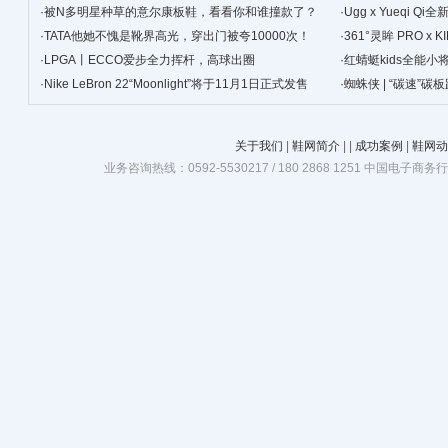
·
被N多明星种草的意尔康板鞋，看看你和谁撞款了？
景
·
Ugg x Yueqi 
·
TATA他她不愧是靴界高光，穿出门被夸10000次！
·
361°灵眸 PRO 
·
LPGA丨ECCO爱步全力挥杆，高球出圈
跑鞋
·
红蜻蜓kids全能
·
Nike LeBron 22“Moonlight”将于11月1日正式发售
·
蜘蛛侠 | “碳速”
关于我们
|
鞋网简介
|
|
成功案例
|
鞋网动
业务咨询热线：0592-5530217 / 180 2868 1251 中国电子商务行业