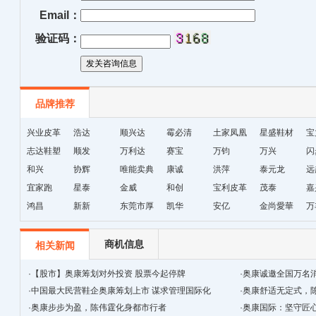
Email：
验证码：
品牌推荐
兴业皮革
浩达
顺兴达
霉必清
土家凤凰
星盛鞋材
宝
志达鞋塑
顺发
万利达
赛宝
十字绣鞋
万钧
万兴
闪
和兴
协辉
唯能卖典
康诚
垫厂
洪萍
泰元龙
远
宜家跑
星泰
金威
和创
宝利皮革
茂泰
嘉
鸿昌
新新
东莞市厚
凯华
安亿
金尚愛華
万
街天逸皮
革
商机信息
相关新闻
·
【股市】奥康筹划对外投资 股票今起停牌
·
奥康诚邀全国万名消
·
中国最大民营鞋企奥康筹划上市 谋求管理国际化
·
奥康舒适无定式，
·
奥康步步为盈，陈伟霆化身都市行者
·
奥康国际：坚守匠心