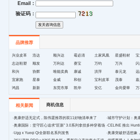
Email：
验证码：
品牌推荐
兴业皮革
浩达
顺兴达
霉必清
土家凤凰
星盛鞋材
宝
志达鞋塑
顺发
万利达
赛宝
十字绣鞋
万钧
万兴
闪
和兴
协辉
唯能卖典
康诚
垫厂
洪萍
泰元龙
远
宜家跑
星泰
金威
和创
宝利皮革
茂泰
嘉
鸿昌
新新
东莞市厚
凯华
安亿
金尚愛華
万
街天逸皮
革
商机信息
相关新闻
·
奥康舒适无定式，陈伟霆推荐的双11好物清单来了
·
城市守护计划：奥
·
奥康国际：坚守匠心追求“匠新” 3.0系列拿捏多种穿着场
·
CELINE 推出 Hunt
景
·
Ugg x Yueqi Qi全新联名系列发售
·
奥康突破舒适想象