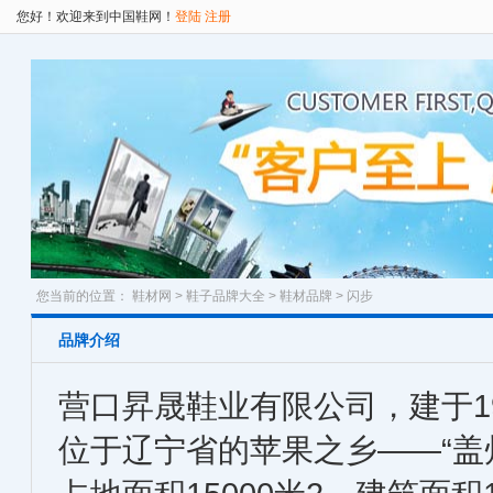
您好！欢迎来到中国鞋网！
登陆
注册
您当前的位置：
鞋材网
>
鞋子品牌大全
>
鞋材品牌
> 闪步
品牌介绍
营口昇晟鞋业有限公司，建于1
位于辽宁省的苹果之乡——“盖