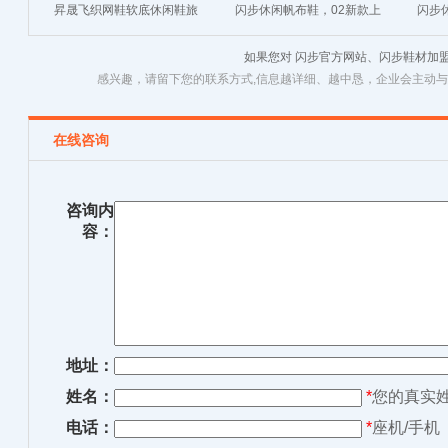
昇晟飞织网鞋软底休闲鞋旅
闪步休闲帆布鞋，02新款上
闪步
游运动跑步鞋中年网面透气
市
如果您对 闪步官方网站、闪步鞋材加
感兴趣，请留下您的联系方式,信息越详细、越中恳，企业会主动
在线咨询
咨询内
容：
地址：
姓名：
*
您的真实
电话：
*
座机/手机