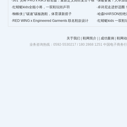
·
361°灵眸 PRO x KIKS 联名版：重新定义高街复古千禧
·
保暖要紧！人本加
跑鞋
·
红蜻蜓kids全能小将，一双鞋玩转乒羽
·
卓诗尼走进舒适圈
·
蜘蛛侠 | “碳速”碳板跑鞋，体育课新搭子
·
哈森HARSON拒
·
RED WING x Engineered Garments 联名鞋款设计
·
红蜻蜓kids 一双
关于我们
|
鞋网简介
|
|
成功案例
|
鞋网动
业务咨询热线：0592-5530217 / 180 2868 1251 中国电子商务行业