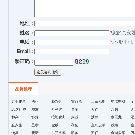
地址：
姓名：
*
您的真实
电话：
*
座机/手机
Email：
验证码：
品牌推荐
兴业皮革
浩达
顺兴达
霉必清
土家凤凰
星盛鞋材
宝
志达鞋塑
顺发
万利达
赛宝
十字绣鞋
万钧
万兴
闪
和兴
协辉
唯能卖典
康诚
垫厂
洪萍
泰元龙
远
宜家跑
星泰
金威
和创
宝利皮革
茂泰
嘉
鸿昌
新新
东莞市厚
凯华
安亿
金尚愛華
万