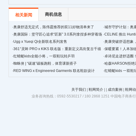
街天逸皮
革
商机信息
相关新闻
·
奥康舒适无定式，陈伟霆推荐的双11好物清单来了
·
城市守护计划：奥
·
奥康国际：坚守匠心追求“匠新” 3.0系列拿捏多种穿着场
·
CELINE 推出 Hunt
景
·
Ugg x Yueqi Qi全新联名系列发售
·
奥康突破舒适想象
·
361°灵眸 PRO x KIKS 联名版：重新定义高街复古千禧
·
保暖要紧！人本加
跑鞋
·
红蜻蜓kids全能小将，一双鞋玩转乒羽
·
卓诗尼走进舒适圈
·
蜘蛛侠 | “碳速”碳板跑鞋，体育课新搭子
·
哈森HARSON拒
·
RED WING x Engineered Garments 联名鞋款设计
·
红蜻蜓kids 一双
关于我们
|
鞋网简介
|
|
成功案例
|
鞋网动
业务咨询热线：0592-5530217 / 180 2868 1251 中国电子商务行业