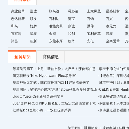
兴业皮革
浩达
顺兴达
霉必清
土家凤凰
星盛鞋材
宝
志达鞋塑
顺发
万利达
赛宝
十字绣鞋
万钧
万兴
闪
和兴
协辉
唯能卖典
康诚
垫厂
洪萍
泰元龙
远
宜家跑
星泰
金威
和创
宝利皮革
茂泰
嘉
鸿昌
新新
东莞市厚
凯华
安亿
金尚愛華
万
街天逸皮
革
商机信息
相关新闻
·
等等党亏麻了！上月「新鞋市价」太反常！涨价都在意
·
李宁韦德之道1代“
料之外！
·
耐克新研发“Nike Hyperwarm Flex紧身衣”
·
【纪念章】深圳纪念
·
奥康舒适无定式，陈伟霆推荐的双11好物清单来了
念章.纪念章厂家
·
城市守护计划：奥
·
奥康国际：坚守匠心追求“匠新” 3.0系列拿捏多种穿着场
·
CELINE 推出 Hunt
景
·
Ugg x Yueqi Qi全新联名系列发售
·
奥康突破舒适想象
·
361°灵眸 PRO x KIKS 联名版：重新定义高街复古千禧
·
保暖要紧！人本加
跑鞋
·
红蜻蜓kids全能小将，一双鞋玩转乒羽
·
卓诗尼走进舒适圈
关于我们
|
鞋网简介
|
|
成功案例
|
鞋网动