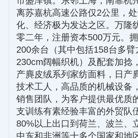
市盛泽镇。东邻上海，南靠杭
离苏嘉杭高速公路仅2公里，
化、经济极为发达之区。万隆
零二年，注册资本500万元。
200余台（其中包括158台多臂
230cm阔幅织机）及配套加
产麂皮绒系列家纺面料，日产
技术工人，高品质的机械设备
销售团队，为客户提供最优质
支训练有素经验丰富的外贸队
80%以上出口到荷兰、波兰、
中东和非洲等十多个国家和地