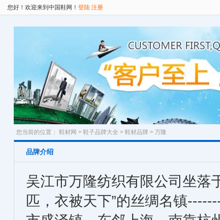
您好！欢迎来到中国鞋网！
登陆
注册
您当前的位置：
鞋材网
>
鞋子品牌大全
>
鞋材品牌
> 万隆
品牌介绍
吴江市万隆纺织有限公司坐落于
匹，衣被天下”的丝绸名镇------