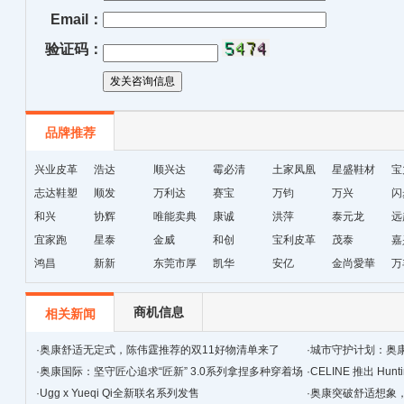
Email：
验证码：
品牌推荐
兴业皮革
浩达
顺兴达
霉必清
土家凤凰
星盛鞋材
宝
志达鞋塑
顺发
万利达
赛宝
十字绣鞋
万钧
万兴
闪
和兴
协辉
唯能卖典
康诚
垫厂
洪萍
泰元龙
远
宜家跑
星泰
金威
和创
宝利皮革
茂泰
嘉
鸿昌
新新
东莞市厚
凯华
安亿
金尚愛華
万
街天逸皮
革
商机信息
相关新闻
·
奥康舒适无定式，陈伟霆推荐的双11好物清单来了
·
城市守护计划：奥
·
奥康国际：坚守匠心追求“匠新” 3.0系列拿捏多种穿着场
·
CELINE 推出 Hunt
景
·
Ugg x Yueqi Qi全新联名系列发售
·
奥康突破舒适想象