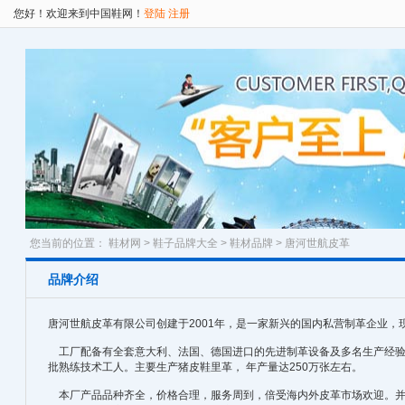
您好！欢迎来到中国鞋网！
登陆
注册
您当前的位置：
鞋材网
>
鞋子品牌大全
>
鞋材品牌
> 唐河世航皮革
品牌介绍
唐河世航皮革有限公司创建于2001年，是一家新兴的国内私营制革企业，
工厂配备有全套意大利、法国、德国进口的先进制革设备及多名生产经验
批熟练技术工人。主要生产猪皮鞋里革， 年产量达250万张左右。
本厂产品品种齐全，价格合理，服务周到，倍受海内外皮革市场欢迎。并