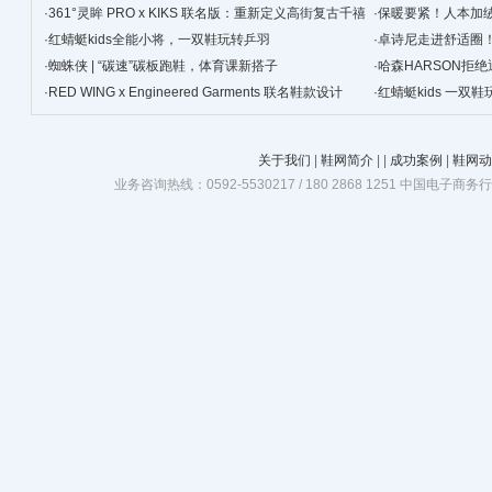
·
361°灵眸 PRO x KIKS 联名版：重新定义高街复古千禧
·
保暖要紧！人本加
跑鞋
·
红蜻蜓kids全能小将，一双鞋玩转乒羽
·
卓诗尼走进舒适圈
·
蜘蛛侠 | “碳速”碳板跑鞋，体育课新搭子
·
哈森HARSON拒
·
RED WING x Engineered Garments 联名鞋款设计
·
红蜻蜓kids 一双
关于我们
|
鞋网简介
|
|
成功案例
|
鞋网动
业务咨询热线：0592-5530217 / 180 2868 1251 中国电子商务行业