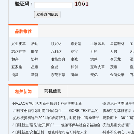
验证码：
品牌推荐
兴业皮革
浩达
顺兴达
霉必清
土家凤凰
星盛鞋材
宝
志达鞋塑
顺发
万利达
赛宝
十字绣鞋
万钧
万兴
闪
和兴
协辉
唯能卖典
康诚
垫厂
洪萍
泰元龙
远
宜家跑
星泰
金威
和创
宝利皮革
茂泰
嘉
鸿昌
新新
东莞市厚
凯华
安亿
金尚愛華
万
街天逸皮
革
商机信息
相关新闻
·
NVZAO女兆 | 活力新生报到！舒适美鞋上新
·
卓诗尼开学季|新
·
用科技创新引领时尚 “时尚新生——GORE-TEX产品的
有一套~（内含豪礼
·
揭秘定制球鞋背后
第二生命”全球巡展落地上海
·
热烈祝贺福连升2024年“轻简舒适，时尚新生”春季新品
·
历阶而上，361°“
订货会圆满成功！
·
“旧鞋新生”遇见“撒开脚丫”——低碳环保与社会公益融合
·
安踏儿童发起“童”
的耐克样本
·
“旧鞋新生”亮相进博，耐克持续打造可持续未来
新生代冰雪逐梦
·
特步不忘初心，积