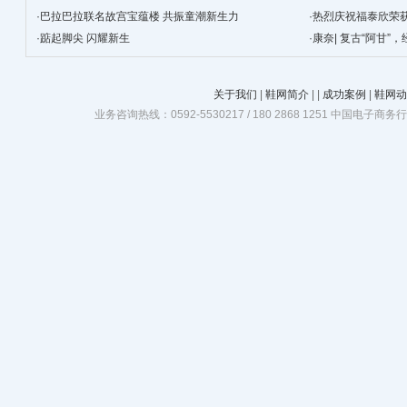
·
巴拉巴拉联名故宫宝蕴楼 共振童潮新生力
·
热烈庆祝福泰欣荣
·
踮起脚尖 闪耀新生
·
康奈| 复古“阿甘”
关于我们
|
鞋网简介
|
|
成功案例
|
鞋网动
业务咨询热线：0592-5530217 / 180 2868 1251 中国电子商务行业