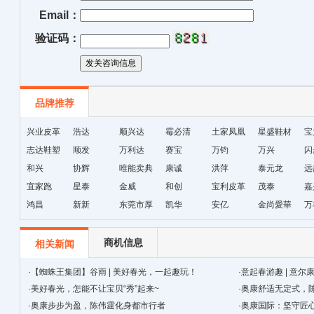
Email：
验证码：
品牌推荐
兴业皮革
浩达
顺兴达
霉必清
土家凤凰
星盛鞋材
宝
志达鞋塑
顺发
万利达
赛宝
十字绣鞋
万钧
万兴
闪
和兴
协辉
唯能卖典
康诚
垫厂
洪萍
泰元龙
远
宜家跑
星泰
金威
和创
宝利皮革
茂泰
嘉
鸿昌
新新
东莞市厚
凯华
安亿
金尚愛華
万
街天逸皮
革
商机信息
相关新闻
·
【蜘蛛王集团】谷雨 | 美好春光，一起趣玩！
·
意起春游趣 | 意
·
美好春光，怎能不让宝贝“秀”起来~
·
奥康舒适无定式，
·
奥康步步为盈，陈伟霆化身都市行者
·
奥康国际：坚守匠心