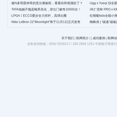
·
被N多明星种草的意尔康板鞋，看看你和谁撞款了？
景
·
Ugg x Yueqi 
·
TATA他她不愧是靴界高光，穿出门被夸10000次！
·
361°灵眸 PRO 
·
LPGA丨ECCO爱步全力挥杆，高球出圈
跑鞋
·
红蜻蜓kids全能
·
Nike LeBron 22“Moonlight”将于11月1日正式发售
·
蜘蛛侠 | “碳速”
关于我们
|
鞋网简介
|
|
成功案例
|
鞋网动
业务咨询热线：0592-5530217 / 180 2868 1251 中国电子商务行业