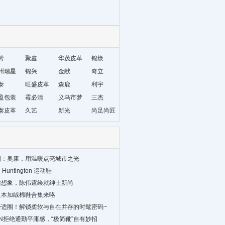
芳
聚鑫
华茂皮革
锦焕
州瑞星
锦兴
金献
奇立
材编织
泰
旺盛皮革
森鹿
利宇
盈包装
霉必清
义乌市梦
三杰
泰皮革
久艺
妮饰品厂
新光
尚足尚匠
划：奥康，用温暖点亮城市之光
 Huntington 运动鞋
适想象，陈伟霆绘就绅士新尚
人本加绒棉鞋合集来咯
舒适圈！解锁柔软与自在并存的时髦密码~
ON拒绝通勤平庸感，“极简靴”自有妙招