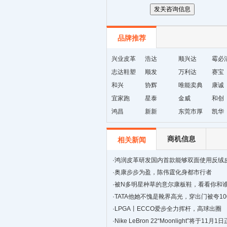
品牌推荐
兴业皮革
浩达
顺兴达
霉必
志达鞋塑
顺发
万利达
赛宝
和兴
协辉
唯能卖典
康诚
宜家跑
星泰
金威
和创
鸿昌
新新
东莞市厚
凯华
街天逸皮
革
商机信息
相关新闻
·
鸿润皮革研发国内首款能够双面使用反绒
·
奥康步步为盈，陈伟霆化身都市行者
·
被N多明星种草的意尔康板鞋，看看你和
·
TATA他她不愧是靴界高光，穿出门被夸10
·
LPGA丨ECCO爱步全力挥杆，高球出圈
·
Nike LeBron 22“Moonlight”将于11月