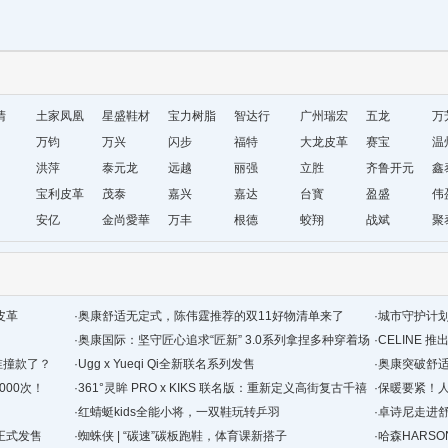
清
土家凤凰
星盛鞋材
宝力树脂
智达行
广州瑞宏
五龙
万
十字绣鞋
万钧
万兴
闪步
福特
鞋材
大龙皮革
赛宝
温
垫厂
洪萍
泰元龙
远越
丽强
立胜
齐鲁开元
鞋
鑫
宝利皮革
茂泰
嘉兴
嘉达
台寳
盈盛
厂
伟
安亿
金尚愛華
万丰
根德
蛟翔
战斌
聚
皮革
·
奥康舒适无定式，陈伟霆推荐的双11好物清单来了
·
城市守护计
·
奥康国际：坚守匠心追求“匠新” 3.0系列拿捏多种穿着场
·
CELINE 推出
谁撞款了？
景
·
Ugg x Yueqi Qi全新联名系列发售
·
奥康突破舒
000次！
·
361°灵眸 PRO x KIKS 联名版：重新定义高街复古千禧
·
保暖要紧！
跑鞋
·
红蜻蜓kids全能小将，一双鞋玩转乒羽
·
卓诗尼走进
1日正式发售
·
蜘蛛侠 | “碳速”碳板跑鞋，体育课新搭子
·
哈森HARS