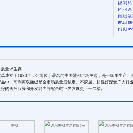
[品牌] 
[企业]
[地址]
[电话] 86
[传真] 05
，质量求生存
革成立于1993年，公司位于著名的中国鞋都广场左边，是一家集生产、
中、高剥离双面绒是全市场质量最稳定、不脱层、粘性好深受广大鞋业
良好的售后服务和开发能力并配合鞋业界发展更上一层楼。