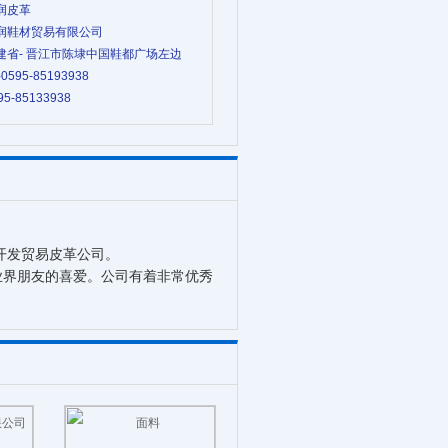
鸿润皮革
 鸿润鞋材贸易有限公司
 福建省- 晋江市陈埭中国鞋都广场左边
-0595-85193938
95-85133938
开发贸易皮革公司。
界朋友的喜爱。公司有着非常优秀