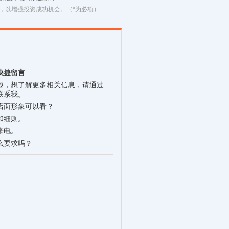
，以增强投资成功机会。（*为必项）
快捷留言
趣，想了解更多相关信息，请通过
联系我。
店面形象可以看？
和细则。
来电。
么要求吗？