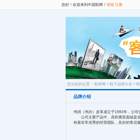
您好！欢迎来到中国鞋网！
登陆
注册
您当前的位置：
鞋材网
>
鞋子品牌大全
>
鞋
品牌介绍
鸿润（鸿兴）皮革成立于1993年，公
公司主要产品中、高剥离双面绒是全市
有着非常优秀的经营团队，良好的售后